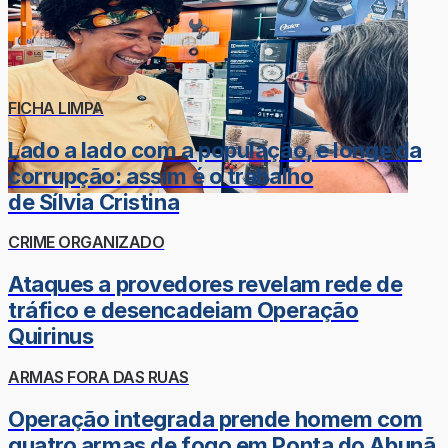
FICHA LIMPA
Lado a lado com a população, e longe da
corrupção: assim é o trabalho
de Sílvia Cristina
CRIME ORGANIZADO
Ataques a provedores revelam rede de
tráfico e desencadeiam Operação
Quirinus
ARMAS FORA DAS RUAS
Operação integrada prende homem com
quatro armas de fogo em Ponta do Abunã