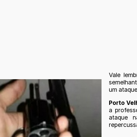
Vale lem
semelhant
um ataque
Porto Vel
a profess
ataque n
repercussã