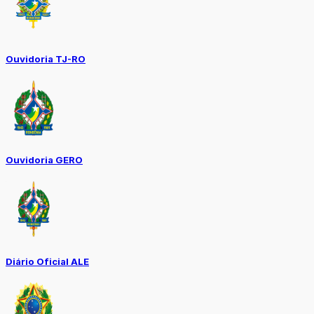
Ouvidoria TJ-RO
Ouvidoria GERO
Diário Oficial ALE