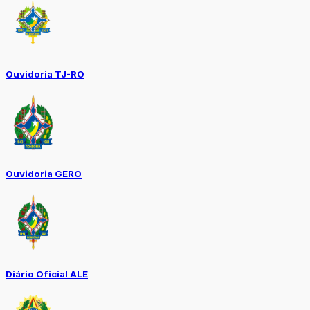
Ouvidoria TJ-RO
Ouvidoria GERO
Diário Oficial ALE