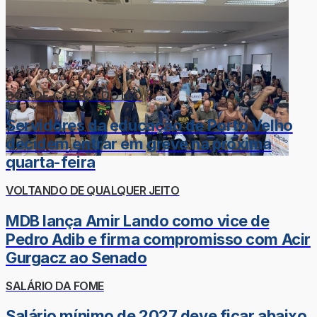
DOR-DE-CABEÇA DO LÉO
Servidores da educação de Porto Velho
decidem entrar em greve na próxima
quarta-feira
VOLTANDO DE QUALQUER JEITO
MDB lança Amir Lando como vice de
Pedro Adib e firma compromisso com Acir
Gurgacz ao Senado
SALÁRIO DA FOME
Salário mínimo de 2027 deve ficar abaixo