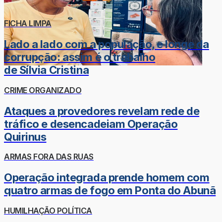
FICHA LIMPA
Lado a lado com a população, e longe da
corrupção: assim é o trabalho
de Sílvia Cristina
CRIME ORGANIZADO
Ataques a provedores revelam rede de
tráfico e desencadeiam Operação
Quirinus
ARMAS FORA DAS RUAS
Operação integrada prende homem com
quatro armas de fogo em Ponta do Abunã
HUMILHAÇÃO POLÍTICA