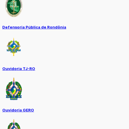
Defensoria Pública de Rondônia
Ouvidoria TJ-RO
Ouvidoria GERO