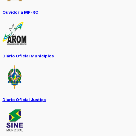
Ouvidoria MP-RO
Diário Oficial Municípios
Diario Oficial Justiça