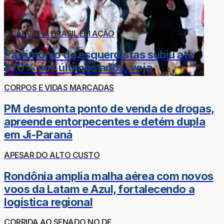
QUADRILHA BRASIL EM AÇÃO
Patrimônio de esquerdistas subiu até
870% nos últimos anos; veja
CORPOS E VIDAS MARCADAS
PM desmonta ponto de venda de drogas,
apreende entorpecentes e detém dupla
em Ji-Paraná
APESAR DO ALTO CUSTO
Rondônia amplia malha aérea com novos
voos da Latam e Azul, fortalecendo a
logística regional
CORRIDA AO SENADO NO DF