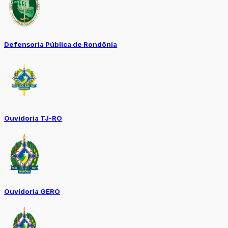
Defensoria Pública de Rondônia
Ouvidoria TJ-RO
Ouvidoria GERO