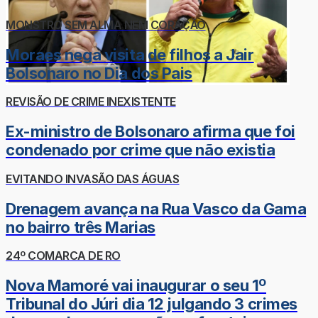
MONSTRO SEM ALMA NEM CORAÇÃO
Moraes nega visita de filhos a Jair
Bolsonaro no Dia dos Pais
REVISÃO DE CRIME INEXISTENTE
Ex-ministro de Bolsonaro afirma que foi
condenado por crime que não existia
EVITANDO INVASÃO DAS ÁGUAS
Drenagem avança na Rua Vasco da Gama
no bairro três Marias
24º COMARCA DE RO
Nova Mamoré vai inaugurar o seu 1º
Tribunal do Júri dia 12 julgando 3 crimes