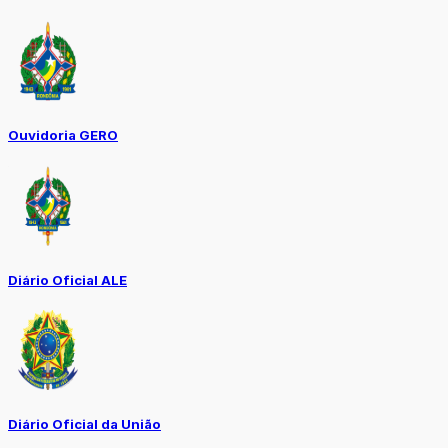
Ouvidoria GERO
Diário Oficial ALE
Diário Oficial da União