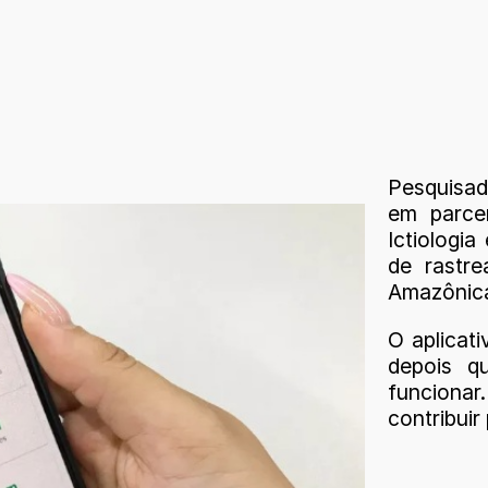
Pesquisad
em parce
Ictiologi
de rastre
Amazônic
O aplicati
depois q
funciona
contribui