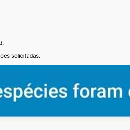
d,
es solicitadas.