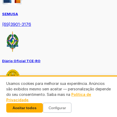
SEMUSA
(69)3901-3176
Diário Oficial TCE-RO
Usamos cookies para melhorar sua experiência. Anúncios
são exibidos mesmo sem aceitar — personalização depende
do seu consentimento. Saiba mais na
Política de
Diário Prefeitura de Porto Velho
Privacidade
.
Aceitar todos
Configurar