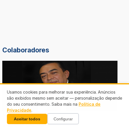
Colaboradores
Usamos cookies para melhorar sua experiência. Anúncios
são exibidos mesmo sem aceitar — personalização depende
OSMAR SILVA
do seu consentimento. Saiba mais na
Política de
Privacidade
.
OS OTÁRIOS
Aceitar todos
Configurar
VALDEMIR CALDAS