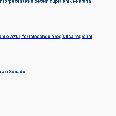
ntorpecentes e detém dupla em Ji-Paraná
 e Azul, fortalecendo a logística regional
ara o Senado