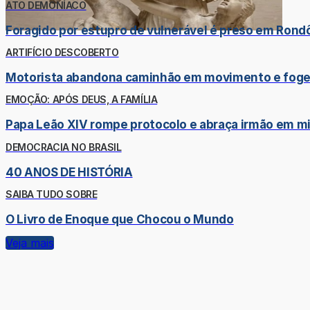
ATO DEMONÍACO
Foragido por estupro de vulnerável é preso em Ron
ARTIFÍCIO DESCOBERTO
Motorista abandona caminhão em movimento e foge;
EMOÇÃO: APÓS DEUS, A FAMÍLIA
Papa Leão XIV rompe protocolo e abraça irmão em mi
DEMOCRACIA NO BRASIL
40 ANOS DE HISTÓRIA
SAIBA TUDO SOBRE
O Livro de Enoque que Chocou o Mundo
Veja mais