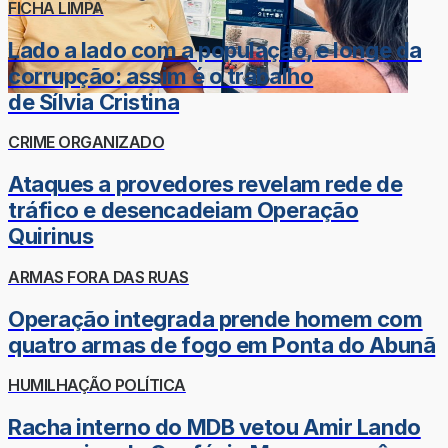
FICHA LIMPA
Lado a lado com a população, e longe da
corrupção: assim é o trabalho
de Sílvia Cristina
CRIME ORGANIZADO
Ataques a provedores revelam rede de
tráfico e desencadeiam Operação
Quirinus
ARMAS FORA DAS RUAS
Operação integrada prende homem com
quatro armas de fogo em Ponta do Abunã
HUMILHAÇÃO POLÍTICA
Racha interno do MDB vetou Amir Lando