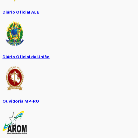
Diário Oficial ALE
Diário Oficial da União
Ouvidoria MP-RO