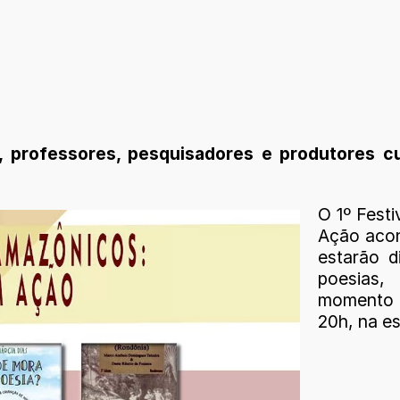
s, professores, pesquisadores e produtores 
O 1º Fest
Ação acon
estarão d
poesias,
momento 
20h, na es