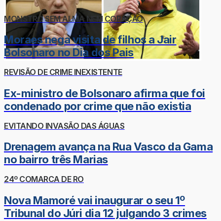
MONSTRO SEM ALMA NEM CORAÇÃO
Moraes nega visita de filhos a Jair
Bolsonaro no Dia dos Pais
REVISÃO DE CRIME INEXISTENTE
Ex-ministro de Bolsonaro afirma que foi
condenado por crime que não existia
EVITANDO INVASÃO DAS ÁGUAS
Drenagem avança na Rua Vasco da Gama
no bairro três Marias
24º COMARCA DE RO
Nova Mamoré vai inaugurar o seu 1º
Tribunal do Júri dia 12 julgando 3 crimes