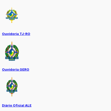
Ouvidoria TJ-RO
Ouvidoria GERO
Diário Oficial ALE