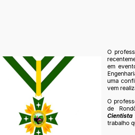
O profess
recentem
em evento
Engenhari
uma confi
vem reali
O profess
de Rond
Cientista
trabalho 