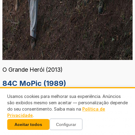
O Grande Herói (2013)
84C MoPic (1989)
Usamos cookies para melhorar sua experiência. Anúncios
84C MoPic foi lançado em 1989. Este
são exibidos mesmo sem aceitar — personalização depende
documentário simulado seguiu um cinegrafista
do seu consentimento. Saiba mais na
Política de
designado para a Guerra do Vietnã. Pode ser um
Privacidade
.
dos mais antigos filmes de “found footage” que
Aceitar todos
Configurar
existe, mas é totalmente preciso. Do
armamento defeituoso à comunicação por rádio