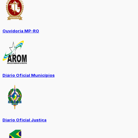
Ouvidoria MP-RO
Diário Oficial Municípios
Diario Oficial Justiça