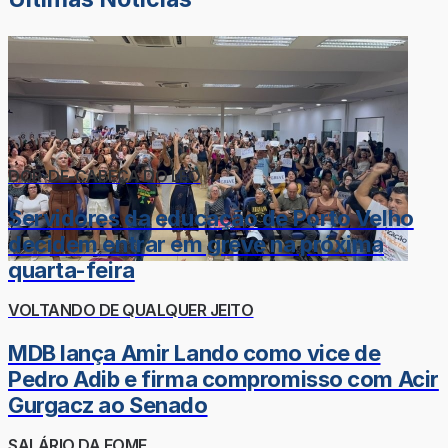
DOR-DE-CABEÇA DO LÉO
Servidores da educação de Porto Velho
decidem entrar em greve na próxima
quarta-feira
VOLTANDO DE QUALQUER JEITO
MDB lança Amir Lando como vice de
Pedro Adib e firma compromisso com Acir
Gurgacz ao Senado
SALÁRIO DA FOME