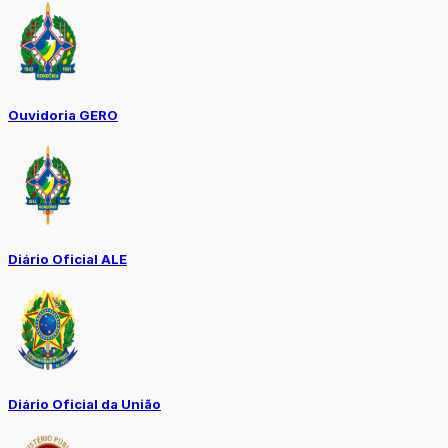
Ouvidoria GERO
Diário Oficial ALE
Diário Oficial da União