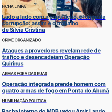
FICHA LIMPA
Lado a lado com a população, e longe da
corrupção: assim é o trabalho
de Sílvia Cristina
CRIME ORGANIZADO
Ataques a provedores revelam rede de
tráfico e desencadeiam Operação
Quirinus
ARMAS FORA DAS RUAS
Operação integrada prende homem com
quatro armas de fogo em Ponta do Abunã
HUMILHAÇÃO POLÍTICA
Racha interno do MDB vetou Amir Lando