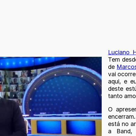
Luciano 
Tem desde
de
Marco
vai ocorr
aqui, e e
deste est
tanto amor
O apresen
encerram
está no a
a Band,