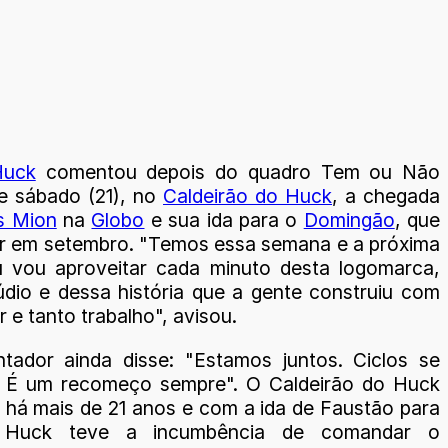
Huck
comentou depois do quadro Tem ou Não
 sábado (21), no
Caldeirão do Huck
, a chegada
s Mion
na
Globo
e sua ida para o
Domingão
, que
er em setembro. "Temos essa semana e a próxima
u vou aproveitar cada minuto desta logomarca,
údio e dessa história que a gente construiu com
 e tanto trabalho", avisou.
tador ainda disse: "Estamos juntos. Ciclos se
. É um recomeço sempre". O Caldeirão do Huck
r há mais de 21 anos e com a ida de Faustão para
 Huck teve a incumbência de comandar o