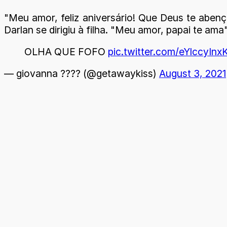
"Meu amor, feliz aniversário! Que Deus te aben
Darlan se dirigiu à filha. "Meu amor, papai te a
OLHA QUE FOFO
pic.twitter.com/eYlccyInx
— giovanna ???? (@getawaykiss)
August 3, 2021