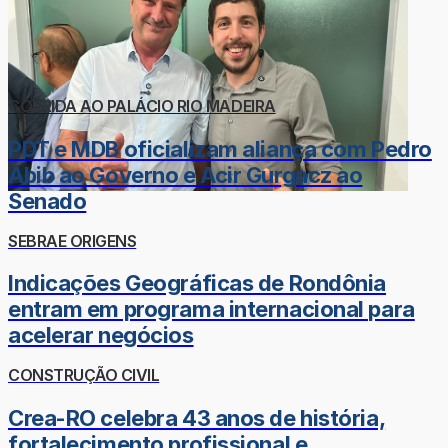
CORRIDA AO PALÁCIO RIO MADEIRA
PDT e MDB oficializam aliança com Pedro
Abib ao Governo e Acir Gurgacz ao
Senado
SEBRAE ORIGENS
Indicações Geográficas de Rondônia
entram em programa internacional para
acelerar negócios
CONSTRUÇÃO CIVIL
Crea-RO celebra 43 anos de história,
fortalecimento profissional e