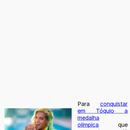
Para
conquistar
em Tóquio a
medalha
olímpica
que