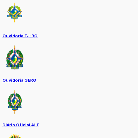
Ouvidoria TJ-RO
Ouvidoria GERO
Diário Oficial ALE