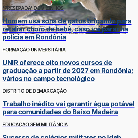
'PRESEPADA' DE VIZINHOS
Homem usa sons de gatos brigando para
retaliar choro de bebê, caso vai parar na
polícia em Rondônia
FORMAÇÃO UNIVERSITÁRIA
UNIR oferece oito novos cursos de
graduação a partir de 2027 em Rondônia;
vários no campo tecnológico
DISTRITO DE DEMARCAÇÃO
Trabalho inédito vai garantir água potável
para comunidades do Baixo Madeira
EDUCAÇÃO SEM MILITÂNCIA
Sucesso de colégios militares no Ideb