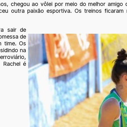
nos, chegou ao vôlei por meio do melhor amigo de
heceu outra paixão esportiva. Os treinos ficara
a sair de
romessa de
 time. Os
sidindo na
rroviário,
, Rachel é