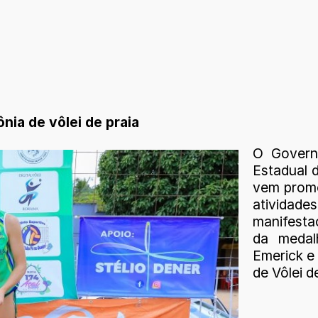
nia de vôlei de praia
O Govern
Estadual d
vem promo
atividades
manifesta
da medal
Emerick e
de Vôlei d