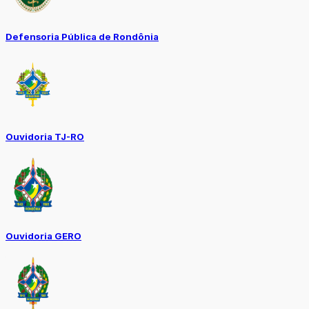
Defensoria Pública de Rondônia
Ouvidoria TJ-RO
Ouvidoria GERO