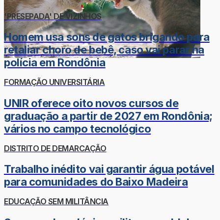
'PRESEPADA' DE VIZINHOS
Homem usa sons de gatos brigando para
retaliar choro de bebê, caso vai parar na
polícia em Rondônia
FORMAÇÃO UNIVERSITÁRIA
UNIR oferece oito novos cursos de
graduação a partir de 2027 em Rondônia;
vários no campo tecnológico
DISTRITO DE DEMARCAÇÃO
Trabalho inédito vai garantir água potável
para comunidades do Baixo Madeira
EDUCAÇÃO SEM MILITÂNCIA