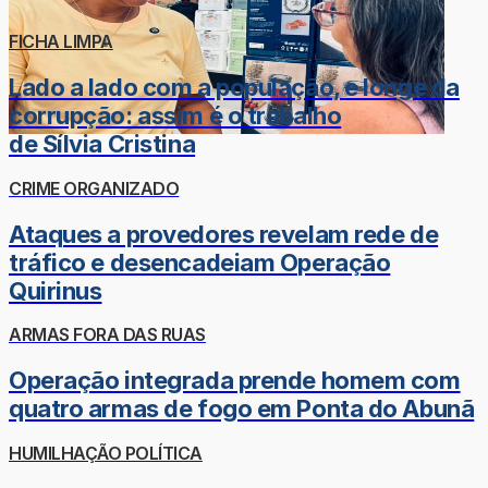
FICHA LIMPA
Lado a lado com a população, e longe da
corrupção: assim é o trabalho
de Sílvia Cristina
CRIME ORGANIZADO
Ataques a provedores revelam rede de
tráfico e desencadeiam Operação
Quirinus
ARMAS FORA DAS RUAS
Operação integrada prende homem com
quatro armas de fogo em Ponta do Abunã
HUMILHAÇÃO POLÍTICA