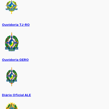
Ouvidoria TJ-RO
Ouvidoria GERO
Diário Oficial ALE