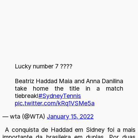
Lucky number 7 ????
Beatriz Haddad Maia and Anna Danilina
take home the title in a match
tiebreak!
#SydneyTennis
pic.twitter.com/kRq1VSMe5a
— wta (@WTA)
January 15, 2022
A conquista de Haddad em Sidney foi a mais
importante da brasileira em duplas. Por duas