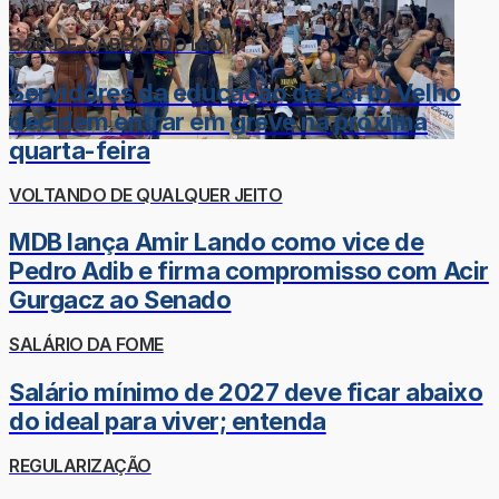
DOR-DE-CABEÇA DO LÉO
Servidores da educação de Porto Velho
decidem entrar em greve na próxima
quarta-feira
VOLTANDO DE QUALQUER JEITO
MDB lança Amir Lando como vice de
Pedro Adib e firma compromisso com Acir
Gurgacz ao Senado
SALÁRIO DA FOME
Salário mínimo de 2027 deve ficar abaixo
do ideal para viver; entenda
REGULARIZAÇÃO