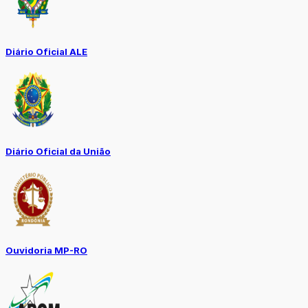
Diário Oficial ALE
Diário Oficial da União
Ouvidoria MP-RO