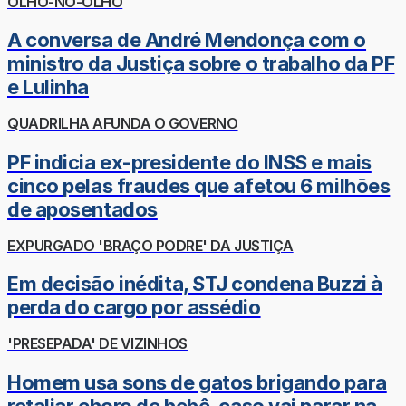
OLHO-NO-OLHO
A conversa de André Mendonça com o
ministro da Justiça sobre o trabalho da PF
e Lulinha
QUADRILHA AFUNDA O GOVERNO
PF indicia ex-presidente do INSS e mais
cinco pelas fraudes que afetou 6 milhões
de aposentados
EXPURGADO 'BRAÇO PODRE' DA JUSTIÇA
Em decisão inédita, STJ condena Buzzi à
perda do cargo por assédio
'PRESEPADA' DE VIZINHOS
Homem usa sons de gatos brigando para
retaliar choro de bebê, caso vai parar na