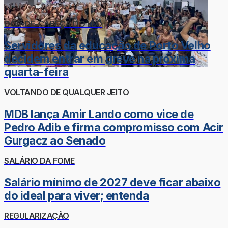
DOR-DE-CABEÇA DO LÉO
Servidores da educação de Porto Velho
decidem entrar em greve na próxima
quarta-feira
VOLTANDO DE QUALQUER JEITO
MDB lança Amir Lando como vice de
Pedro Adib e firma compromisso com Acir
Gurgacz ao Senado
SALÁRIO DA FOME
Salário mínimo de 2027 deve ficar abaixo
do ideal para viver; entenda
REGULARIZAÇÃO