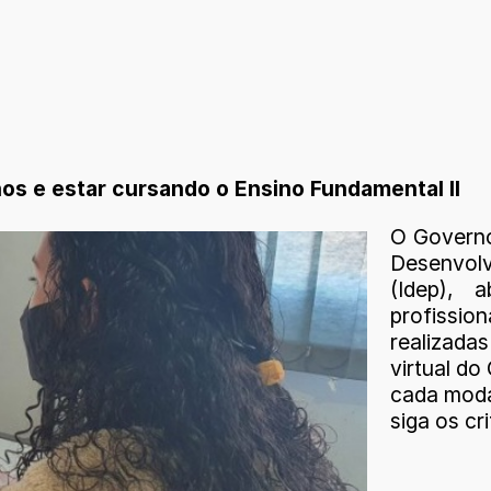
os e estar cursando o Ensino Fundamental II
O Governo
Desenvol
(Idep), 
profissio
realizada
virtual do
cada moda
siga os cr