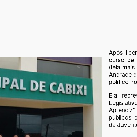
Após lide
curso de 
(leia mais
Andrade d
político n
Ela repr
Legislati
Aprendiz”
públicos 
da Juvent