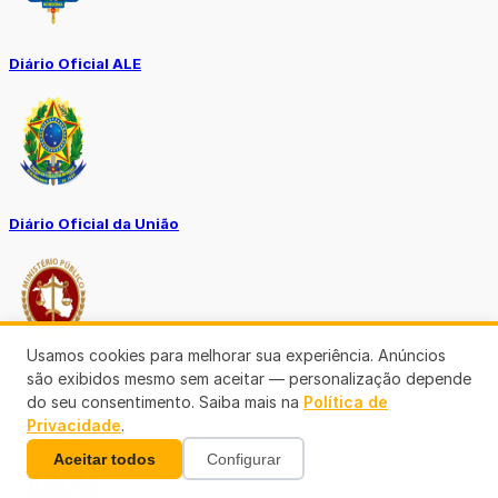
Diário Oficial ALE
Diário Oficial da União
Usamos cookies para melhorar sua experiência. Anúncios
são exibidos mesmo sem aceitar — personalização depende
Ouvidoria MP-RO
do seu consentimento. Saiba mais na
Política de
Privacidade
.
Aceitar todos
Configurar