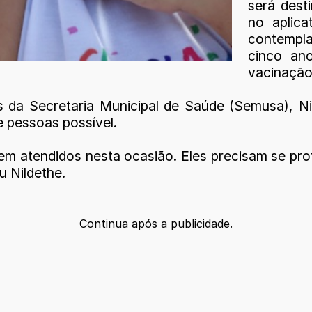
será dest
no aplica
contempl
cinco an
vacinação
da Secretaria Municipal de Saúde (Semusa), Nil
e pessoas possível.
m atendidos nesta ocasião. Eles precisam se prot
u Nildethe.
Continua após a publicidade.