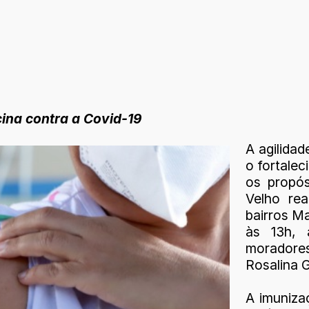
ina contra a Covid-19
A agilida
o fortalec
os propós
Velho re
bairros Ma
às 13h, 
moradores
Rosalina 
A imuniza