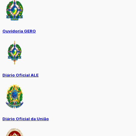
Ouvidoria GERO
Diário Oficial ALE
Diário Oficial da União