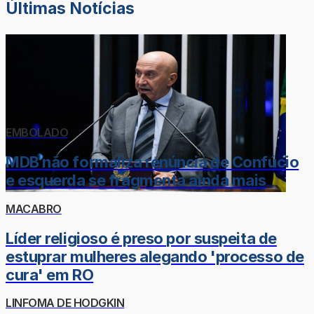
Últimas Notícias
EMBOLADO
MDB não formaliza renúncia de Confúcio
e esquerda se fragmenta ainda mais
MACABRO
Líder religioso é preso por suspeita de
estuprar mulheres alegando 'processo de
cura' em RO
LINFOMA DE HODGKIN