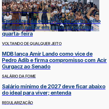
DOR-DE-CABEÇA DO LÉO
Servidores da educação de Porto Velho
decidem entrar em greve na próxima
quarta-feira
VOLTANDO DE QUALQUER JEITO
MDB lança Amir Lando como vice de
Pedro Adib e firma compromisso com Acir
Gurgacz ao Senado
SALÁRIO DA FOME
Salário mínimo de 2027 deve ficar abaixo
do ideal para viver; entenda
REGULARIZAÇÃO