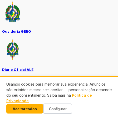
Ouvidoria GERO
Diário Oficial ALE
Usamos cookies para melhorar sua experiência. Anúncios
são exibidos mesmo sem aceitar — personalização depende
do seu consentimento. Saiba mais na
Política de
Privacidade
.
Diário Oficial da União
Aceitar todos
Configurar