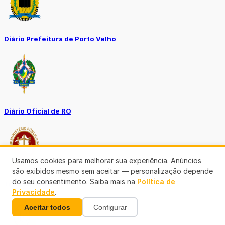
Diário Prefeitura de Porto Velho
Diário Oficial de RO
Usamos cookies para melhorar sua experiência. Anúncios
são exibidos mesmo sem aceitar — personalização depende
do seu consentimento. Saiba mais na
Política de
Transparência RO
Privacidade
.
Aceitar todos
Configurar