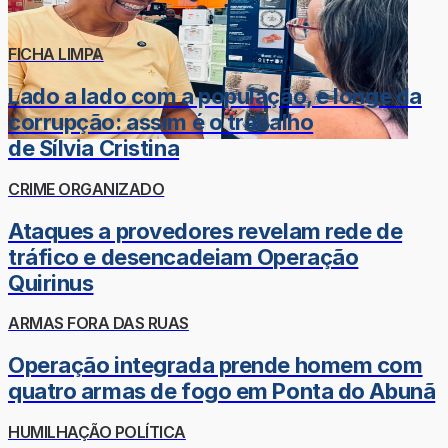
FICHA LIMPA
Lado a lado com a população, e longe da
corrupção: assim é o trabalho
de Sílvia Cristina
CRIME ORGANIZADO
Ataques a provedores revelam rede de
tráfico e desencadeiam Operação
Quirinus
ARMAS FORA DAS RUAS
Operação integrada prende homem com
quatro armas de fogo em Ponta do Abunã
HUMILHAÇÃO POLÍTICA