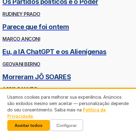
Os Partidos políticos e o Poder
RUDINEY PRADO
Parece que foi ontem
MARCO ANCONI
Eu, a IA ChatGPT e os Alienígenas
GEOVANI BERNO
Morreram JÔ SOARES
ASSIS CANUTO
Usamos cookies para melhorar sua experiência. Anúncios
FRANCISCO SALLES de AZEVEDO - Ou
são exibidos mesmo sem aceitar — personalização depende
simplesmente CHICO SALLES!
do seu consentimento. Saiba mais na
Política de
Privacidade
.
ARIMAR SOUZA DE SÁ
Aceitar todos
Configurar
Então, é Natal... Ah! O Natal... - Reflexão -