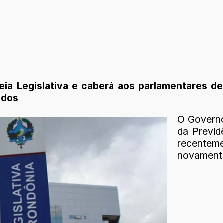
eia Legislativa e caberá aos parlamentares de
ados
O Governo
da Previd
recentem
novamente