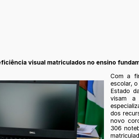
iciência visual matriculados no ensino funda
Com a fin
escolar, 
Estado d
visam a 
especiali
dos recur
novo coro
306 noteb
matricul