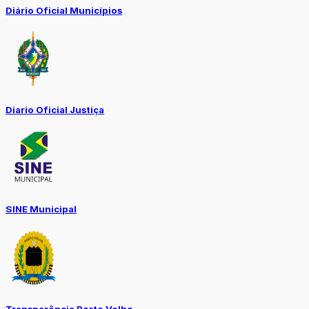
Diário Oficial Municípios
Diario Oficial Justiça
SINE Municipal
Transparência Porto Velho