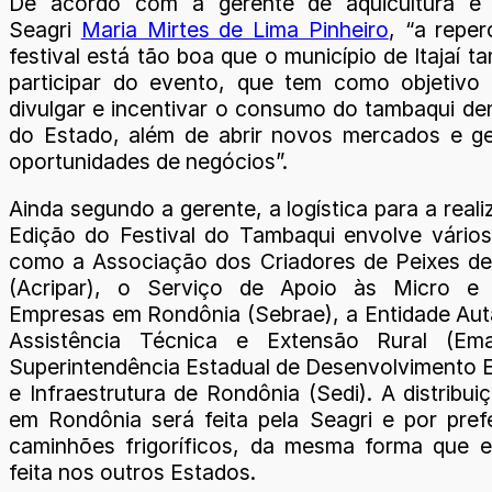
De acordo com a gerente de aquicultura e
Seagri
Maria Mirtes de Lima Pinheiro
, “a repe
festival está tão boa que o município de Itajaí 
participar do evento, que tem como objetivo
divulgar e incentivar o consumo do tambaqui den
do Estado, além de abrir novos mercados e g
oportunidades de negócios”.
Ainda segundo a gerente, a logística para a reali
Edição do Festival do Tambaqui envolve vários
como a Associação dos Criadores de Peixes d
(Acripar), o Serviço de Apoio às Micro e
Empresas em Rondônia (Sebrae), a Entidade Aut
Assistência Técnica e Extensão Rural (Em
Superintendência Estadual de Desenvolvimento
e Infraestrutura de Rondônia (Sedi). A distribui
em Rondônia será feita pela Seagri e por pref
caminhões frigoríficos, da mesma forma que 
feita nos outros Estados.