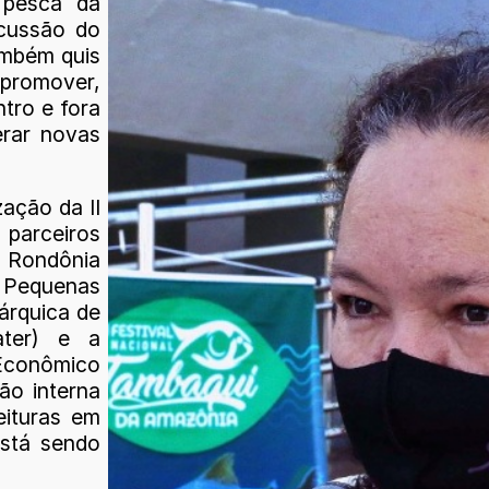
 pesca da
rcussão do
também quis
 promover,
tro e fora
erar novas
zação da II
 parceiros
e Rondônia
 Pequenas
árquica de
ater) e a
 Econômico
ção interna
eituras em
está sendo