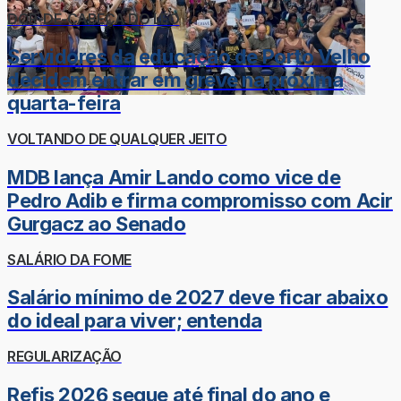
DOR-DE-CABEÇA DO LÉO
Servidores da educação de Porto Velho
decidem entrar em greve na próxima
quarta-feira
VOLTANDO DE QUALQUER JEITO
MDB lança Amir Lando como vice de
Pedro Adib e firma compromisso com Acir
Gurgacz ao Senado
SALÁRIO DA FOME
Salário mínimo de 2027 deve ficar abaixo
do ideal para viver; entenda
REGULARIZAÇÃO
Refis 2026 segue até final do ano e