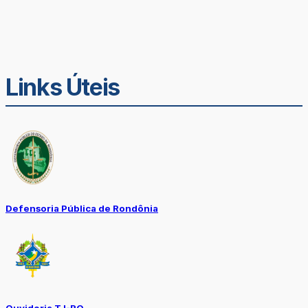
Links Úteis
Defensoria Pública de Rondônia
Ouvidoria TJ-RO